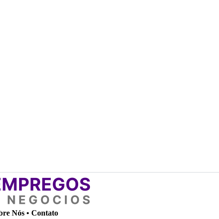
bre Nós
•
Contato